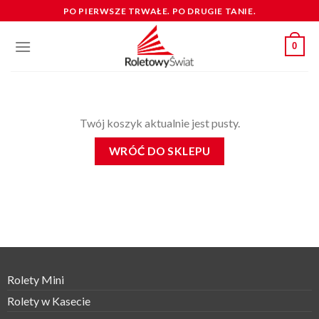
Skip
PO PIERWSZE TRWAŁE. PO DRUGIE TANIE.
to
content
0
Twój koszyk aktualnie jest pusty.
WRÓĆ DO SKLEPU
Rolety Mini
Rolety w Kasecie