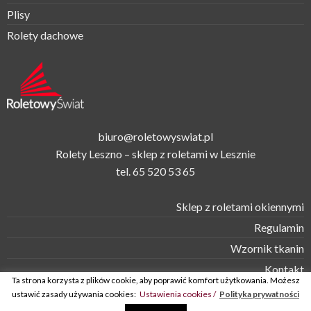
Plisy
Rolety dachowe
biuro@roletowyswiat.pl
Rolety Leszno – sklep z roletami w Lesznie
tel.
65 520 53 65
Sklep z roletami okiennymi
Regulamin
Wzornik tkanin
Kontakt
Ta strona korzysta z plików cookie, aby poprawić komfort użytkowania. Możesz
ustawić zasady używania cookies:
Ustawienia cookies /
Polityka prywatności
© Roletowy Świat 2026 -
rolety okienne | rolety w kasecie |