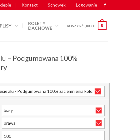
klepie
Kontakt
Schowek
Logowanie
ROLETY
PLISY
0
KOSZYK /
0,00
ZŁ
DACHOWE
e alu – Podgumowana 100%
ary