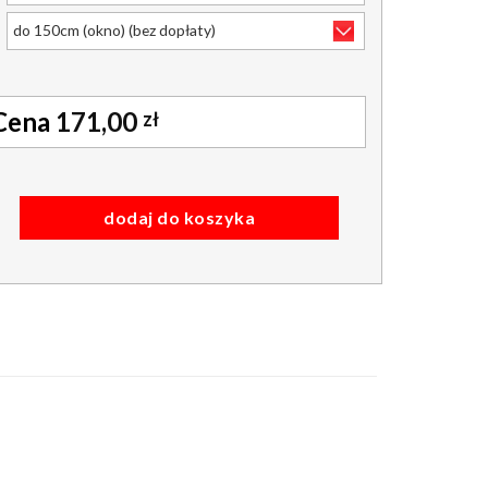
171,00
zł
alu - podgumowana 100% zaciemnienia kolor szary
dodaj do koszyka