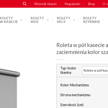
Wzornik tkanin
Regulamin
Blog
O s
ROLETY
ROLETY
ROLETY
ROLETY
W KASECIE
MGS
MG II
RZYMSKIE
Roleta w pół kaseci
zaciemnienia kolor sz
dodaj do
schowka
Typ i kolor
tkaniny
Kolor Mechanizmu
Strona mechanizmu
Szerokość (cm)