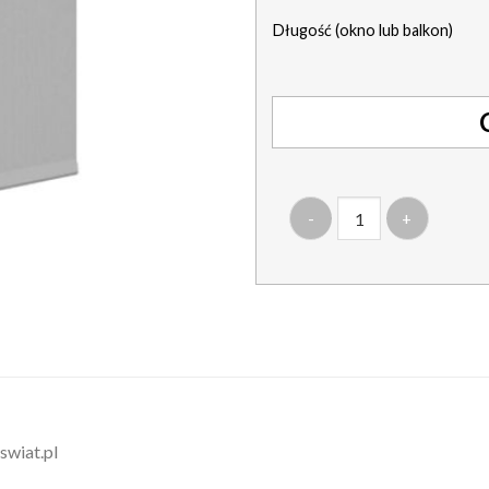
Długość (okno lub balkon)
ilość roleta w pół kasecie 
swiat.pl