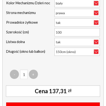
Kolor Mechanizmu Dzień noc
Strona mechanizmu
Prowadnice żyłkowe
Szerokość (cm)
Listwa dolna
Długość (okno lub balkon)
ilość roleta mini - dzień/noc materiał gładki - bh-03-b-119
137,31
zł