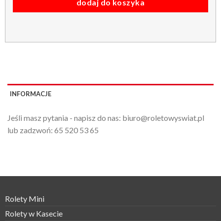
dodaj do koszyka
INFORMACJE
Jeśli masz pytania - napisz do nas:
biuro@roletowyswiat.pl
lub zadzwoń:
65 520 53 65
Rolety Mini
Rolety w Kasecie