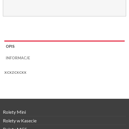
OPIS
INFORMACJE
xcxzcxcxx
Rolety Mini
Rolety w Kasecie