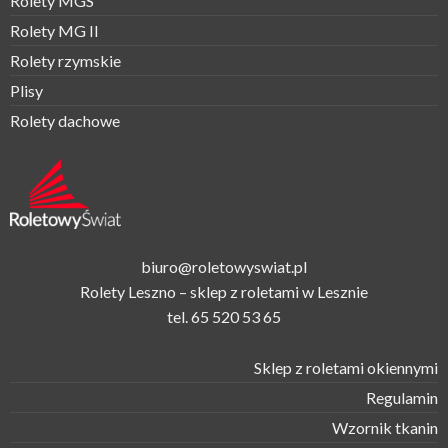
Rolety MGS
Rolety MG II
Rolety rzymskie
Plisy
Rolety dachowe
biuro@roletowyswiat.pl
Rolety Leszno – sklep z roletami w Lesznie
tel.
65 520 53 65
Sklep z roletami okiennymi
Regulamin
Wzornik tkanin