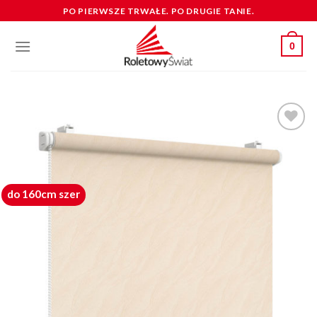
Skip
PO PIERWSZE TRWAŁE. PO DRUGIE TANIE.
to
content
0
dodaj do
schowka
do 160cm szer