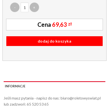
ilość roleta mini - żakardowa - woda - krem
69,63
zł
dodaj do koszyka
INFORMACJE
Jeśli masz pytania - napisz do nas:
biuro@roletowyswiat.pl
lub zadzwoń:
65 520 53 65