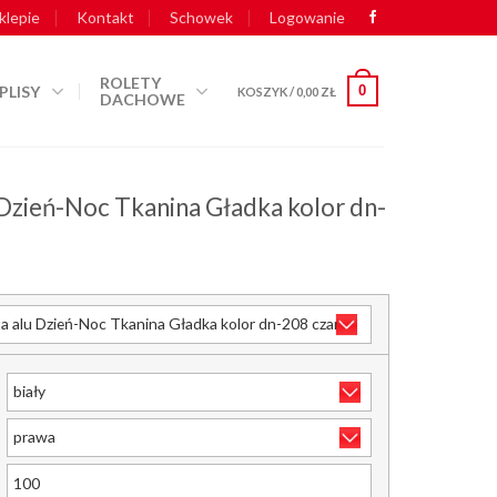
klepie
Kontakt
Schowek
Logowanie
ROLETY
PLISY
0
KOSZYK /
0,00
ZŁ
DACHOWE
 Dzień-Noc Tkanina Gładka kolor dn-