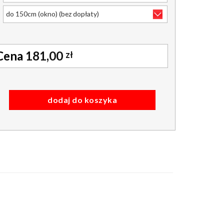
181,00
zł
 dzień-noc tkanina gładka kolor dn-208 czarna
dodaj do koszyka