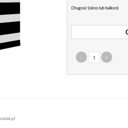
Długość (okno lub balkon)
ilość roleta pół kaseta alu
swiat.pl