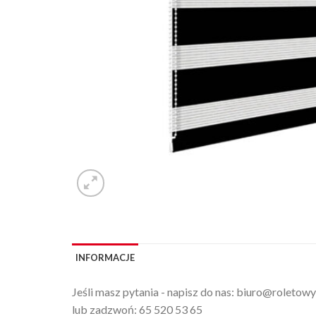
INFORMACJE
Jeśli masz pytania - napisz do nas:
biuro@roletowy
lub zadzwoń:
65 520 53 65