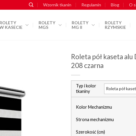
Wzornik tkanin
Regulamin
Blog
O s
ROLETY
ROLETY
ROLETY
ROLETY
W KASECIE
MGS
MG II
RZYMSKIE
Roleta pół kaseta alu
208 czarna
dodaj do
schowka
Typ i kolor
tkaniny
Kolor Mechanizmu
Strona mechanizmu
Szerokość (cm)