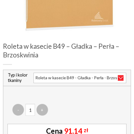
Roleta w kasecie B49 – Gładka – Perła –
Brzoskwinia
Typ i kolor
tkaniny
ilość roleta w kasecie b49 - gładka - perła - brzoskwinia
91,14
zł