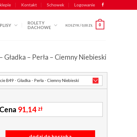
klepie
Kontakt
Schowek
Logowanie
ROLETY
PLISY
0
KOSZYK /
0,00
ZŁ
DACHOWE
– Gładka – Perła – Ciemny Niebieski
91,14
zł
gładka - perła - ciemny niebieski
dodaj do koszyka