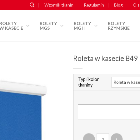
Wzornik tkanin
Regulamin
Blog
O s
ROLETY
ROLETY
ROLETY
ROLETY
W KASECIE
MGS
MG II
RZYMSKIE
Roleta w kasecie B49 
Typ i kolor
dodaj do
tkaniny
schowka
ilość roleta w kasecie b49 - 