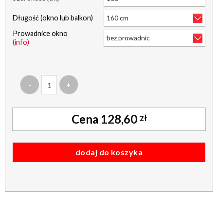
Długość (okno lub balkon)
Prowadnice okno
(info)
ilość roleta w kasecie b7 - żakardowe - diament - szary
128,60
zł
dodaj do koszyka