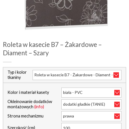
Roleta w kasecie B7 – Żakardowe –
Diament – Szary
Typ i kolor
tkaniny
Kolor i materiał kasety
Okleinowanie dodatków
montażowych
(info)
Strona mechanizmu
Szerokość (cm)