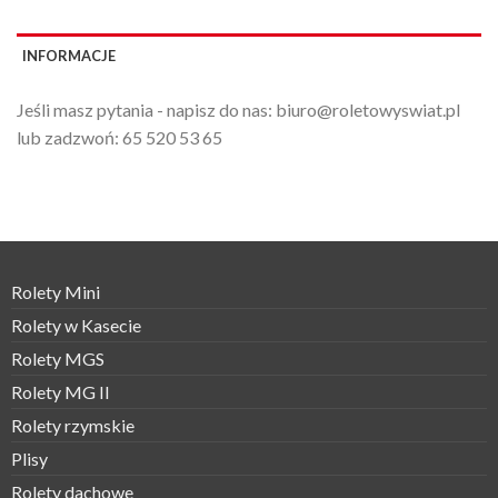
INFORMACJE
Jeśli masz pytania - napisz do nas:
biuro@roletowyswiat.pl
lub zadzwoń:
65 520 53 65
Rolety Mini
Rolety w Kasecie
Rolety MGS
Rolety MG II
Rolety rzymskie
Plisy
Rolety dachowe