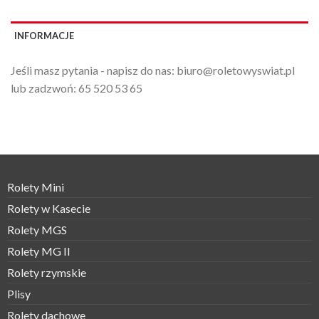
INFORMACJE
Jeśli masz pytania - napisz do nas:
biuro@roletowyswiat.pl
lub zadzwoń:
65 520 53 65
Rolety Mini
Rolety w Kasecie
Rolety MGS
Rolety MG II
Rolety rzymskie
Plisy
Rolety dachowe