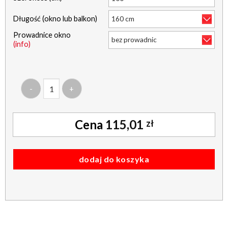
Długość (okno lub balkon)
Prowadnice okno
(info)
ilość roleta w kasecie b7 - żakardowe - topaz - pistacja
115,01
zł
dodaj do koszyka