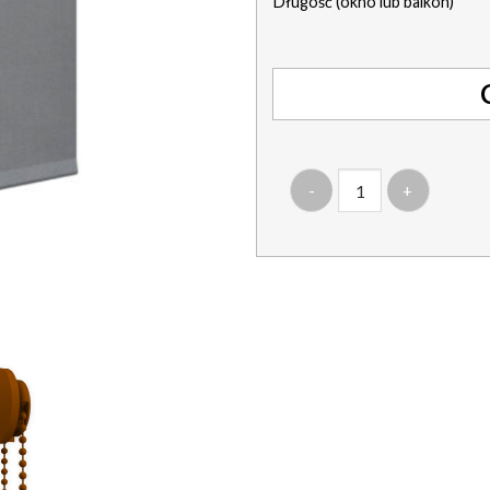
Długość (okno lub balkon)
ilość roleta montowana do 