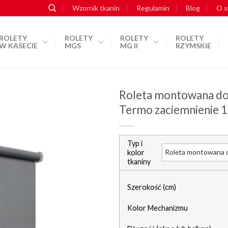
Wzornik tkanin
Regulamin
Blog
O s
ROLETY
ROLETY
ROLETY
ROLETY
W KASECIE
MGS
MG II
RZYMSKIE
Roleta montowana do
Termo zaciemnienie 10
dodaj do
Typ i
schowka
kolor
tkaniny
Szerokość (cm)
Kolor Mechanizmu