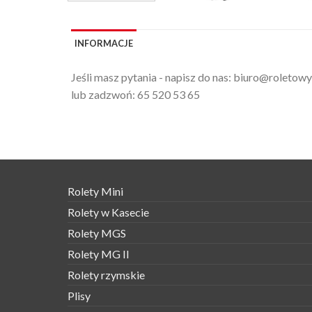
INFORMACJE
Jeśli masz pytania - napisz do nas:
biuro@roletowy
lub zadzwoń:
65 520 53 65
Rolety Mini
Rolety w Kasecie
Rolety MGS
Rolety MG II
Rolety rzymskie
Plisy