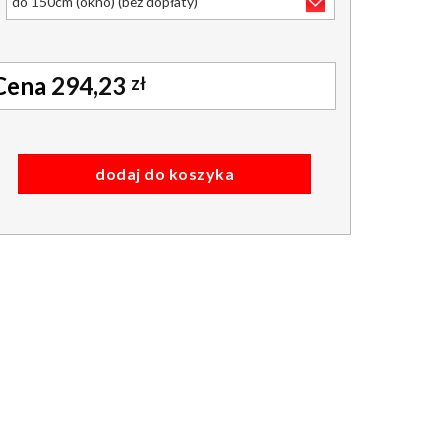
294,23
zł
ściany na bokach metalowych termo zaciemnienie 100% srebrna z ty
dodaj do koszyka