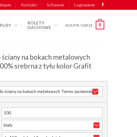
klepie
Kontakt
Schowek
Logowanie
ROLETY
PLISY
0
KOSZYK /
0,00
ZŁ
DACHOWE
 ściany na bokach metalowych
0% srebrna z tyłu kolor Grafit