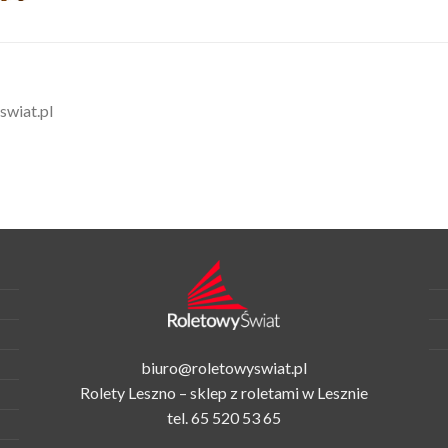
swiat.pl
biuro@roletowyswiat.pl
Rolety Leszno – sklep z roletami w Lesznie
tel.
65 520 53 65