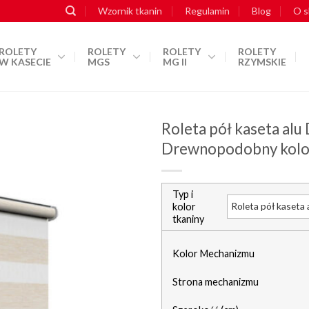
Wzornik tkanin
Regulamin
Blog
O s
ROLETY
ROLETY
ROLETY
ROLETY
W KASECIE
MGS
MG II
RZYMSKIE
Roleta pół kaseta alu
Drewnopodobny kolor
dodaj do
Typ i
schowka
kolor
tkaniny
Kolor Mechanizmu
Strona mechanizmu