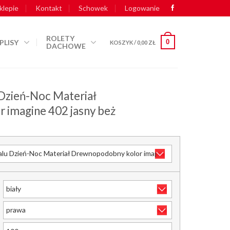
klepie
Kontakt
Schowek
Logowanie
ROLETY
PLISY
0
KOSZYK /
0,00
ZŁ
DACHOWE
 Dzień-Noc Materiał
 imagine 402 jasny beż