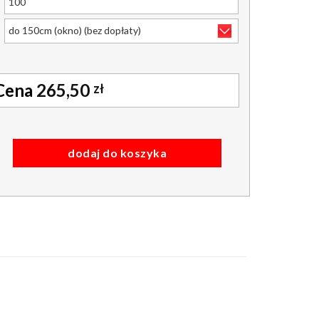
265,50
zł
 dzień-noc materiał drewnopodobny kolor imagine 402 jasny beż
dodaj do koszyka