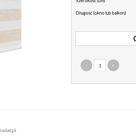
Szerokość (cm)
Długość (okno lub balkon)
ilość roleta pół kaseta alu
swiat.pl