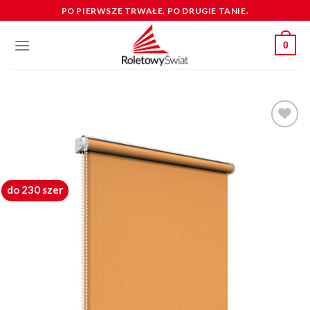
Skip
PO PIERWSZE TRWAŁE. PO DRUGIE TANIE.
to
content
0
dodaj do
schowka
do 230 szer