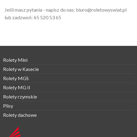
Jeśli masz pytania - napisz do nas:
biuro@roletowyswiat.pl
lub zadzwoń:
65 520 53 65
Rolety Mini
Rolety w Kasecie
Rolety MGS
Rolety MG II
Rolety rzymskie
Plisy
Rolety dachowe