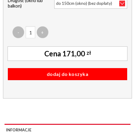
Długość (okno lub
balkon)
ilość roleta pół kaseta alu - termo srebrna z tyłu 100% zacie
171,00
zł
dodaj do koszyka
INFORMACJE