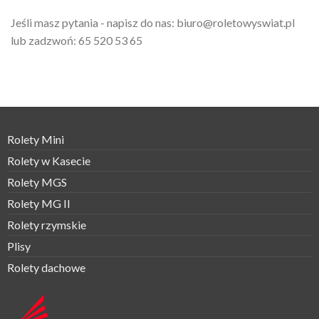
Jeśli masz pytania - napisz do nas:
biuro@roletowyswiat.pl
lub zadzwoń:
65 520 53 65
Rolety Mini
Rolety w Kasecie
Rolety MGS
Rolety MG II
Rolety rzymskie
Plisy
Rolety dachowe