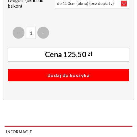
Długość (okno lub
balkon)
ilość roleta pół kaseta alu -tkanina gładka perl ciemny niebie
125,50
zł
dodaj do koszyka
INFORMACJE