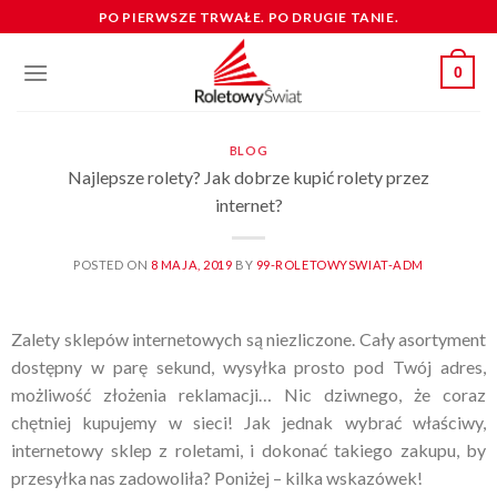
Skip
PO PIERWSZE TRWAŁE. PO DRUGIE TANIE.
to
content
0
BLOG
Najlepsze rolety? Jak dobrze kupić rolety przez
internet?
POSTED ON
8 MAJA, 2019
BY
99-ROLETOWYSWIAT-ADM
Zalety sklepów internetowych są niezliczone. Cały asortyment
dostępny w parę sekund, wysyłka prosto pod Twój adres,
możliwość złożenia reklamacji… Nic dziwnego, że coraz
chętniej kupujemy w sieci! Jak jednak wybrać właściwy,
internetowy sklep z roletami, i dokonać takiego zakupu, by
przesyłka nas zadowoliła? Poniżej – kilka wskazówek!