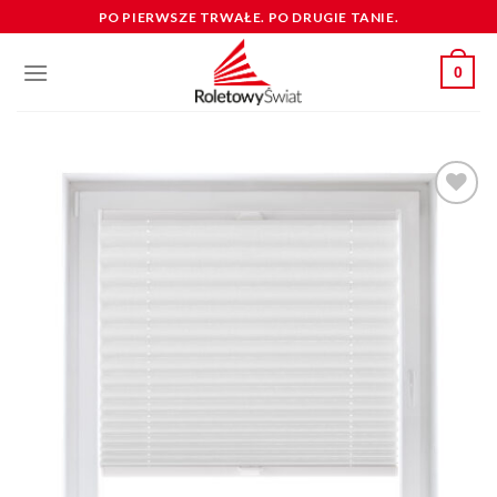
Skip
PO PIERWSZE TRWAŁE. PO DRUGIE TANIE.
to
content
0
dodaj do
schowka