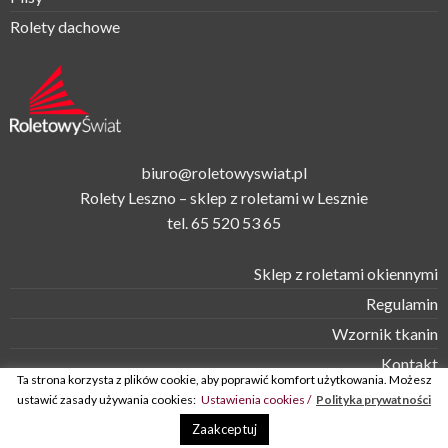
Rolety dachowe
biuro@roletowyswiat.pl
Rolety Leszno – sklep z roletami w Lesznie
tel.
65 520 53 65
Sklep z roletami okiennymi
Regulamin
Wzornik tkanin
Kontakt
Ta strona korzysta z plików cookie, aby poprawić komfort użytkowania. Możesz
ustawić zasady używania cookies:
Ustawienia cookies /
Polityka prywatności
© Roletowy Świat 2026 -
rolety okienne | rolety w kasecie |
Zaakceptuj
roletki z tkaniny