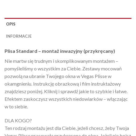
OPIS
INFORMACJE
Plisa Standard – montaż inwazyjny (przykręcany)
Nie martw się trudnym i skomplikowanym montażem –
pomyśleliśmy o wszystkim za Ciebie. Zestawy mocowań
pozwolą na ubranie Twojego okna w Vegas Plisse w
okamgnieniu. Instrukcję obrazkową i film instruktażowy
znajdziesz poniżej. Kliknij i sprawdź jakie to szybkie i łatwe.
Efektem zaskoczysz wszystkich niedowiarków – włączając
w to siebie.
DLA KOGO?
Ten rodzaj montażu jest dla Ciebie, jeżeli chcesz, żeby Twoja
Vegas Plisse pracowała przykręcona do okna. Jeżeli nie boisz